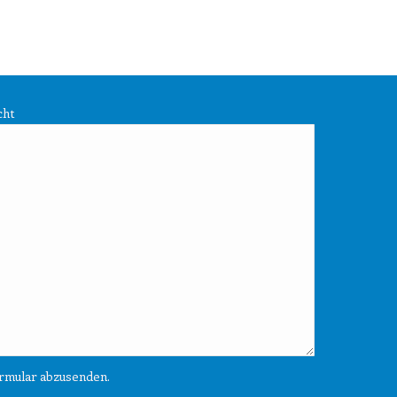
cht
rmular abzusenden.