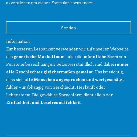
akzeptieren um dieses Formular abzusenden.
Bitte
lasse
Bitte
dieses
lasse
Feld
dieses
Information:
leer.
Feld
Zur besseren Lesbarkeit verwenden wir auf unserer Webseite
leer.
das
generische Maskulinum
– also die
männliche Form
von
Personenbezeichnungen. Selbstverständlich sind dabei
immer
alle Geschlechter gleichermaßen gemeint
. Uns ist wichtig,
dass sich
alle Menschen angesprochen und wertgeschätzt
fühlen – unabhängig von Geschlecht, Herkunft oder
Lebensform. Die gewählte Sprachform dient allein der
Einfachheit und Lesefreundlichkeit
.