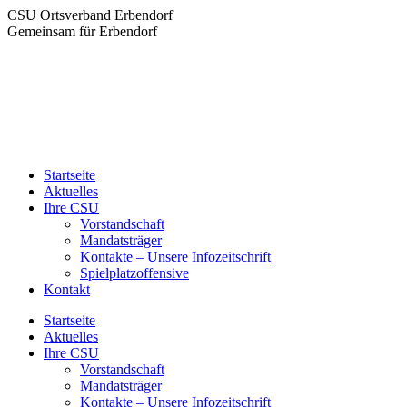
Zum
Facebook
Instagram
E-
CSU Ortsverband Erbendorf
Inhalt
page
page
Mail
Gemeinsam für Erbendorf
springen
opens
opens
page
in
in
opens
new
new
in
window
window
new
window
Startseite
Aktuelles
Ihre CSU
Vorstandschaft
Mandatsträger
Kontakte – Unsere Infozeitschrift
Spielplatzoffensive
Kontakt
Startseite
Aktuelles
Ihre CSU
Vorstandschaft
Mandatsträger
Kontakte – Unsere Infozeitschrift