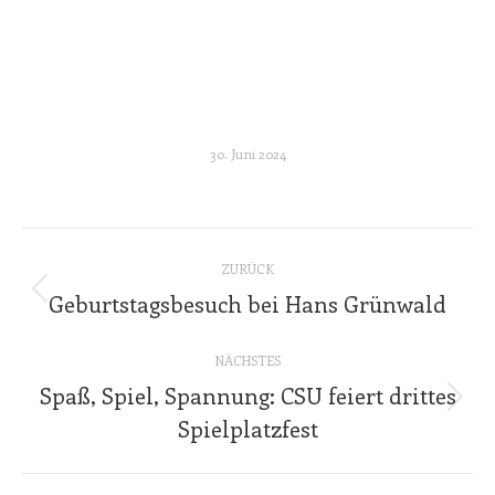
30. Juni 2024
Kommentarnavigation
ZURÜCK
Geburtstagsbesuch bei Hans Grünwald
Vorheriger
Beitrag:
NÄCHSTES
Spaß, Spiel, Spannung: CSU feiert drittes
Nächster
Spielplatzfest
Beitrag: