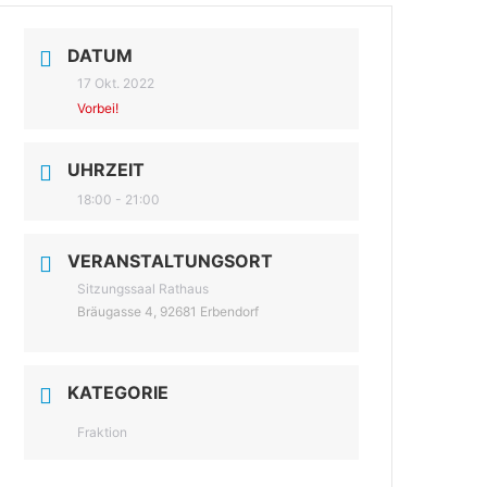
DATUM
17 Okt. 2022
Vorbei!
UHRZEIT
18:00 - 21:00
VERANSTALTUNGSORT
Sitzungssaal Rathaus
Bräugasse 4, 92681 Erbendorf
KATEGORIE
Fraktion