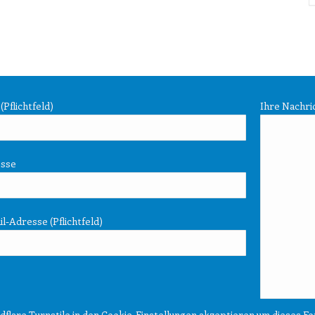
Pflichtfeld)
Ihre Nachri
esse
l-Adresse (Pflichtfeld)
dflare Turnstile in den
Cookie-Einstellungen
akzeptieren um dieses Fo