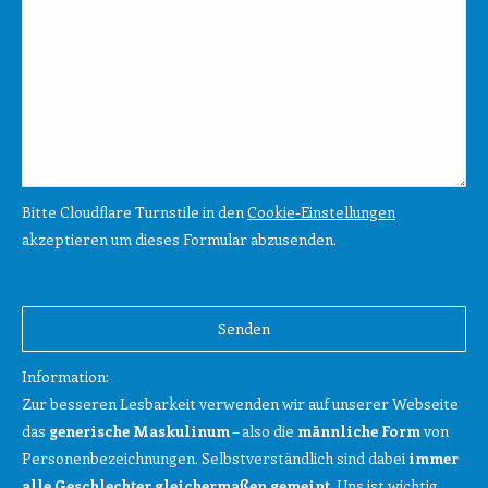
Bitte Cloudflare Turnstile in den
Cookie-Einstellungen
akzeptieren um dieses Formular abzusenden.
Bitte
lasse
Bitte
dieses
lasse
Feld
dieses
Information:
leer.
Feld
Zur besseren Lesbarkeit verwenden wir auf unserer Webseite
leer.
das
generische Maskulinum
– also die
männliche Form
von
Personenbezeichnungen. Selbstverständlich sind dabei
immer
alle Geschlechter gleichermaßen gemeint
. Uns ist wichtig,