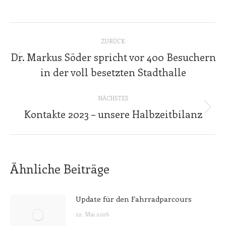
Kommentarnavigation
ZURÜCK
Dr. Markus Söder spricht vor 400 Besuchern
Vorheriger
in der voll besetzten Stadthalle
Beitrag:
NÄCHSTES
Kontakte 2023 – unsere Halbzeitbilanz
Nächster
Beitrag:
Ähnliche Beiträge
Update für den Fahrradparcours
22. Mai 2026