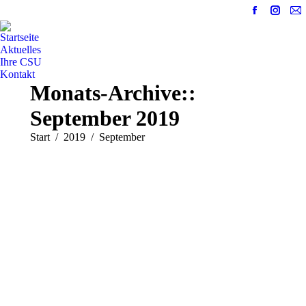
Facebook
Instag
E-
page
page
Ma
Startseite
opens
opens
pa
Aktuelles
in
in
op
Ihre CSU
Kontakt
new
new
in
Monats-Archive::
window
windo
n
w
September 2019
Sie befinden sich hier:
Start
2019
September