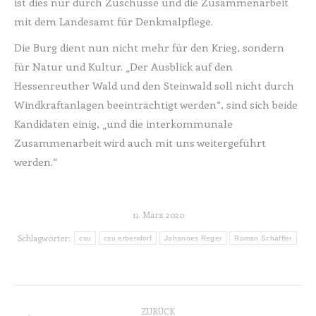
ist dies nur durch Zuschüsse und die Zusammenarbeit
mit dem Landesamt für Denkmalpflege.
Die Burg dient nun nicht mehr für den Krieg, sondern
für Natur und Kultur. „Der Ausblick auf den
Hessenreuther Wald und den Steinwald soll nicht durch
Windkraftanlagen beeinträchtigt werden“, sind sich beide
Kandidaten einig, „und die interkommunale
Zusammenarbeit wird auch mit uns weitergeführt
werden.“
11. März 2020
Schlagwörter:
csu
csu erbendorf
Johannes Reger
Roman Schäffler
Kommentarnavigation
ZURÜCK