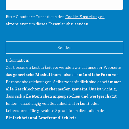
Bitte Cloudflare Turnstile in den
Cookie-Einstellungen
akzeptieren um dieses Formular abzusenden.
Bitte
lasse
Bitte
dieses
lasse
Feld
dieses
Information:
leer.
Feld
Zur besseren Lesbarkeit verwenden wir auf unserer Webseite
leer.
das
generische Maskulinum
– also die
männliche Form
von
Personenbezeichnungen. Selbstverständlich sind dabei
immer
alle Geschlechter gleichermaßen gemeint
. Uns ist wichtig,
dass sich
alle Menschen angesprochen und wertgeschätzt
fühlen – unabhängig von Geschlecht, Herkunft oder
Lebensform. Die gewählte Sprachform dient allein der
Einfachheit und Lesefreundlichkeit
.