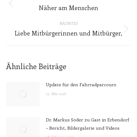
Näher am Menschen
Vorheriger
Beitrag:
NÄCHSTES
Liebe Mitbürgerinnen und Mitbürger,
Nächster
Beitrag:
Ähnliche Beiträge
Update für den Fahrradparcours
22. Mai 2026
Dr. Markus Söder zu Gast in Erbendorf
– Bericht, Bildergalerie und Videos
28. Februar 2026