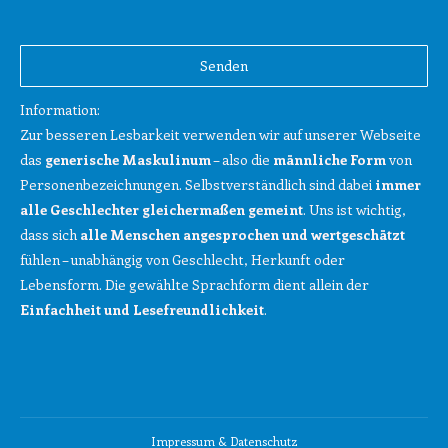
Bitte
lasse
Bitte
dieses
lasse
Feld
dieses
Information:
leer.
Feld
Zur besseren Lesbarkeit verwenden wir auf unserer Webseite
leer.
das
generische Maskulinum
– also die
männliche Form
von
Personenbezeichnungen. Selbstverständlich sind dabei
immer
alle Geschlechter gleichermaßen gemeint
. Uns ist wichtig,
dass sich
alle Menschen angesprochen und wertgeschätzt
fühlen – unabhängig von Geschlecht, Herkunft oder
Lebensform. Die gewählte Sprachform dient allein der
Einfachheit und Lesefreundlichkeit
.
Impressum & Datenschutz