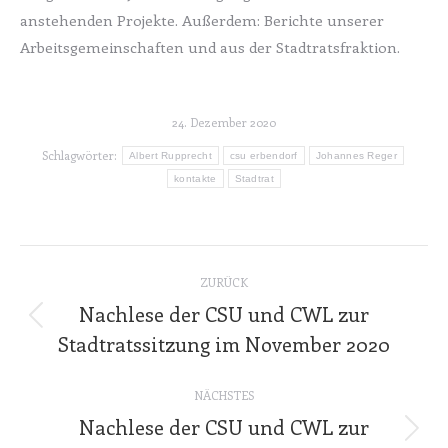
anstehenden Projekte. Außerdem: Berichte unserer
Arbeitsgemeinschaften und aus der Stadtratsfraktion.
24. Dezember 2020
Schlagwörter:
Albert Rupprecht
csu erbendorf
Johannes Reger
kontakte
Stadtrat
Kommentarnavigation
ZURÜCK
Nachlese der CSU und CWL zur
Vorheriger
Stadtratssitzung im November 2020
Beitrag:
NÄCHSTES
Nachlese der CSU und CWL zur
Nächster