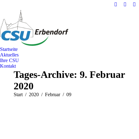
Facebook
Instag
E-
page
page
Ma
opens
opens
pa
in
in
op
new
new
in
window
windo
n
w
Startseite
Aktuelles
Ihre CSU
Kontakt
Tages-Archive:
9. Februar
2020
Sie befinden sich hier:
Start
2020
Februar
09