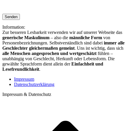
Bitte
lasse
Bitte
dieses
lasse
Feld
dieses
leer.
Information:
Feld
Zur besseren Lesbarkeit verwenden wir auf unserer Webseite das
leer.
generische Maskulinum
– also die
männliche Form
von
Personenbezeichnungen. Selbstverständlich sind dabei
immer alle
Geschlechter gleichermaßen gemeint
. Uns ist wichtig, dass sich
alle Menschen angesprochen und wertgeschätzt
fühlen –
unabhängig von Geschlecht, Herkunft oder Lebensform. Die
gewählte Sprachform dient allein der
Einfachheit und
Lesefreundlichkeit
.
Impressum
Datenschutzerklärung
Impressum & Datenschutz
t
T