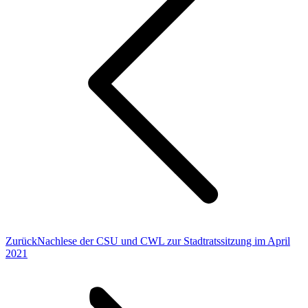
Vorheriger
Zurück
Nachlese der CSU und CWL zur Stadtratssitzung im April
Beitrag:
2021