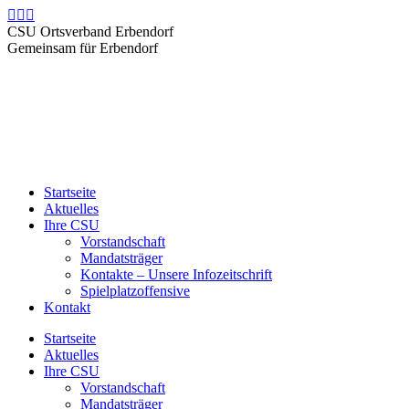
Zum
Facebook
Instagram
E-
Inhalt
page
page
Mail
CSU Ortsverband Erbendorf
springen
opens
opens
page
Gemeinsam für Erbendorf
in
in
opens
new
new
in
window
window
new
window
Startseite
Aktuelles
Ihre CSU
Vorstandschaft
Mandatsträger
Kontakte – Unsere Infozeitschrift
Spielplatzoffensive
Kontakt
Startseite
Aktuelles
Ihre CSU
Vorstandschaft
Mandatsträger