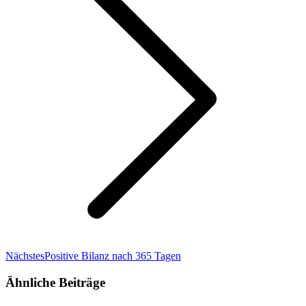
Nächster
Nächstes
Positive Bilanz nach 365 Tagen
Beitrag:
Ähnliche Beiträge