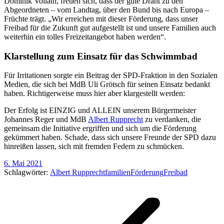
Dominik Vollath, freuen sich, dass der gute Draht zu den
Abgeordneten – vom Landtag, über den Bund bis nach Europa –
Früchte trägt. „Wir erreichen mit dieser Förderung, dass unser
Freibad für die Zukunft gut aufgestellt ist und unsere Familien auch
weiterhin ein tolles Freizeitangebot haben werden“.
Klarstellung zum Einsatz für das Schwimmbad
Für Irritationen sorgte ein Beitrag der SPD-Fraktion in den Sozialen
Medien, die sich bei MdB Uli Grötsch für seinen Einsatz bedankt
haben. Richtigerweise muss hier aber klargestellt werden:
Der Erfolg ist EINZIG und ALLEIN unserem Bürgermeister
Johannes Reger und MdB
Albert Rupprecht
zu verdanken, die
gemeinsam die Initiative ergriffen und sich um die Förderung
gekümmert haben. Schade, dass sich unsere Freunde der SPD dazu
hinreißen lassen, sich mit fremden Federn zu schmücken.
6. Mai 2021
Schlagwörter:
Albert Rupprecht
familien
Förderung
Freibad
Kommentarnavigation